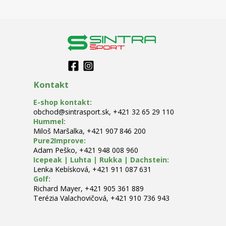
Kontakt
E-shop kontakt
:
obchod@sintrasport.sk
,
+421 32 65 29 110
Hummel
:
Miloš Maršalka
,
+421 907 846 200
Pure2Improve
:
Adam Peško
,
+421 948 008 960
Icepeak | Luhta | Rukka | Dachstein
:
Lenka Kebísková
,
+421 911 087 631
Golf
:
Richard Mayer
,
+421 905 361 889
Terézia Valachovičová
,
+421 910 736 943