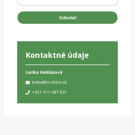
Odoslať
Kontaktné údaje
Lenka Kebísková
lenka@tn.sintra.sk
+421 911 087 631