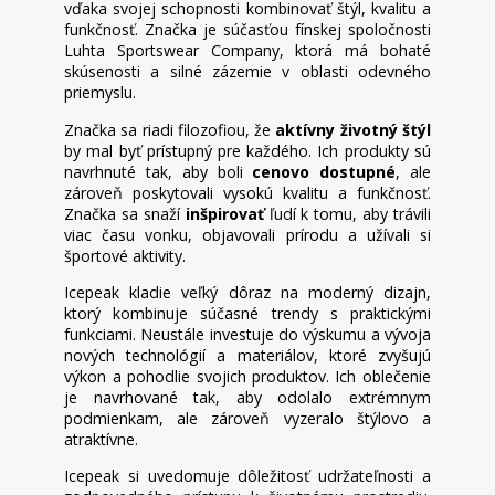
vďaka svojej schopnosti kombinovať štýl, kvalitu a
funkčnosť. Značka je súčasťou fínskej spoločnosti
Luhta Sportswear Company, ktorá má bohaté
skúsenosti a silné zázemie v oblasti odevného
priemyslu.
Značka sa riadi filozofiou, že
aktívny životný štýl
by mal byť prístupný pre každého. Ich produkty sú
navrhnuté tak, aby boli
cenovo dostupné
, ale
zároveň poskytovali vysokú kvalitu a funkčnosť.
Značka sa snaží
inšpirovať
ľudí k tomu, aby trávili
viac času vonku, objavovali prírodu a užívali si
športové aktivity.
Icepeak kladie veľký dôraz na moderný dizajn,
ktorý kombinuje súčasné trendy s praktickými
funkciami. Neustále investuje do výskumu a vývoja
nových technológií a materiálov, ktoré zvyšujú
výkon a pohodlie svojich produktov. Ich oblečenie
je navrhované tak, aby odolalo extrémnym
podmienkam, ale zároveň vyzeralo štýlovo a
atraktívne.
Icepeak si uvedomuje dôležitosť udržateľnosti a