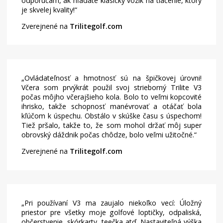
odporúčam, ak hľadáte klasický vozík na tlačenie, ktorý
je skvelej kvality!
Zverejnené na
Trilitegolf.com
Ovládateľnosť a hmotnosť sú na špičkovej úrovni!
Včera som prvýkrát použil svoj strieborný Trilite V3
počas môjho včerajšieho kola. Bolo to veľmi kopcovité
ihrisko, takže schopnosť manévrovať a otáčať bola
kľúčom k úspechu. Obstálo v skúške času s úspechom!
Tiež pršalo, takže to, že som mohol držať môj super
obrovský dáždnik počas chôdze, bolo veľmi užitočné.
Zverejnené na
Trilitegolf.com
Pri používaní V3 ma zaujalo niekoľko vecí: Úložný
priestor pre všetky moje golfové loptičky, odpaliská,
občerstvenie, skórkarty, teečka atď. Nastaviteľná výška