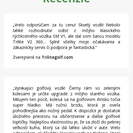
Vrelo odporúčam za tu cenu! Skvelý vozík! Nebolo
ľahké rozhodnutie odísť z môjho klasického
rýchlostného vozíka SM V1, ale dal som šancu modelu
Trilite V2 360… Splnil všetky moje očakávania a
zákaznícky servis či podpora je fantastická.
Zverejnené na
Trilitegolf.com
Vynikajúci golfový vozík! Čierny rám so zelenými
kolesami je určite upgrade z môjho starého vozíka.
Milujem ten pocit, kolesá sa na golfovom ihrisku točia
super hladko. Má ručnú brzdu, ktorá je oveľa
pohodlnejšia ako nožný pedál. K dispozícii je dostatok
úložného priestoru na občerstvenie a ďalšie golfové
loptičky. Najlepšou vlastnosťou je, že sa zloží do peknej
veľkosti kufra, ktorý sa dá ľahko uložiť v aute. Vrelo