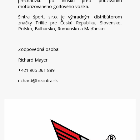
prechádzku po ihrisku pred používaním
motorizovaného golfového vozíka.
Sintra šport, s.r.o. je výhradným distribútorom
značky Trilite pre Českú Republiku, Slovensko,
Poľsko, Bulharsko, Rumunsko a Maďarsko.
Zodpovedná osoba:
Richard Mayer
+421 905 361 889
richard@tn.sintra.sk