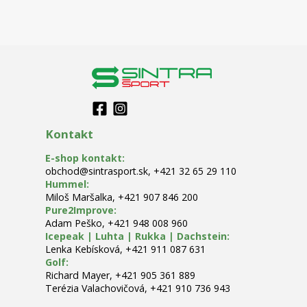
Kontakt
E-shop kontakt
:
obchod@sintrasport.sk
,
+421 32 65 29 110
Hummel
:
Miloš Maršalka
,
+421 907 846 200
Pure2Improve
:
Adam Peško
,
+421 948 008 960
Icepeak | Luhta | Rukka | Dachstein
:
Lenka Kebísková
,
+421 911 087 631
Golf
:
Richard Mayer
,
+421 905 361 889
Terézia Valachovičová
,
+421 910 736 943