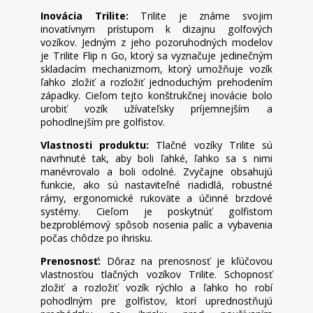
Inovácia Trilite:
Trilite je známe svojim
inovatívnym prístupom k dizajnu golfových
vozíkov. Jedným z jeho pozoruhodných modelov
je Trilite Flip n Go, ktorý sa vyznačuje jedinečným
skladacím mechanizmom, ktorý umožňuje vozík
ľahko zložiť a rozložiť jednoduchým prehodením
západky. Cieľom tejto konštrukčnej inovácie bolo
urobiť vozík užívateľsky príjemnejším a
pohodlnejším pre golfistov.
Vlastnosti produktu:
Tlačné vozíky Trilite sú
navrhnuté tak, aby boli ľahké, ľahko sa s nimi
manévrovalo a boli odolné. Zvyčajne obsahujú
funkcie, ako sú nastaviteľné riadidlá, robustné
rámy, ergonomické rukoväte a účinné brzdové
systémy. Cieľom je poskytnúť golfistom
bezproblémový spôsob nosenia palíc a vybavenia
počas chôdze po ihrisku.
Prenosnosť:
Dôraz na prenosnosť je kľúčovou
vlastnosťou tlačných vozíkov Trilite. Schopnosť
zložiť a rozložiť vozík rýchlo a ľahko ho robí
pohodlným pre golfistov, ktorí uprednostňujú